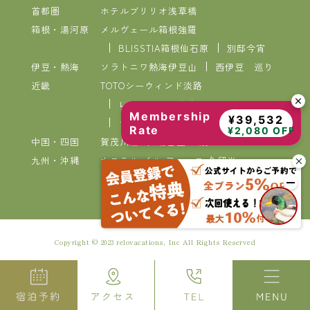
首都圏
ホテルブリリオ浅草橋
箱根・湯河原
メルヴェール箱根強羅
BLISSTIA箱根仙石原
別邸今宵
伊豆・熱海
ソラトニワ熱海伊豆山
西伊豆 巡り
近畿
TOTOシーウィンド淡路
レイセニット城崎スイートVILLA
Membership
¥39,532
ラコンテ有馬
Rate
¥2,080 OFF
中国・四国
賀茂川荘
湯喜望 白扇
九州・沖縄
ホステル イル ファーロ 久留米
VIVOVIVA石垣島
Copyright © 2023 relovacations, Inc All Rights Reserved