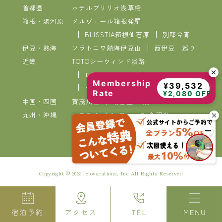
首都圏
ホテルブリリオ浅草橋
箱根・湯河原
メルヴェール箱根強羅
BLISSTIA箱根仙石原
別邸今宵
伊豆・熱海
ソラトニワ熱海伊豆山
西伊豆 巡り
近畿
TOTOシーウィンド淡路
レイセニット城崎スイートVILLA
Membership
¥39,532
ラコンテ有馬
Rate
¥2,080 OFF
中国・四国
賀茂川荘
湯喜望 白扇
九州・沖縄
ホステル イル ファーロ 久留米
VIVOVIVA石垣島
Copyright © 2023 relovacations, Inc All Rights Reserved