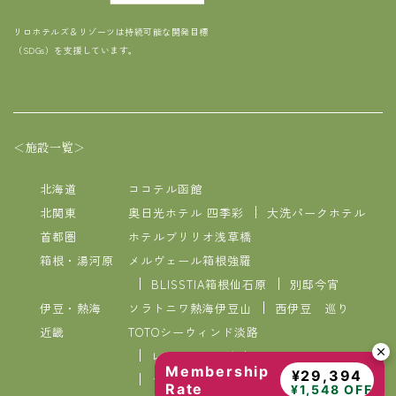
リロホテルズ＆リゾーツは持続可能な開発目標
（SDGs）を支援しています。
＜施設一覧＞
北海道
ココテル函館
北関東
奥日光ホテル 四季彩
大洗パークホテル
首都圏
ホテルブリリオ浅草橋
箱根・湯河原
メルヴェール箱根強羅
BLISSTIA箱根仙石原
別邸今宵
伊豆・熱海
ソラトニワ熱海伊豆山
西伊豆 巡り
近畿
TOTOシーウィンド淡路
レイセニット城崎スイートVILLA
Membership
¥29,394
ラコンテ有馬
Rate
¥1,548 OFF